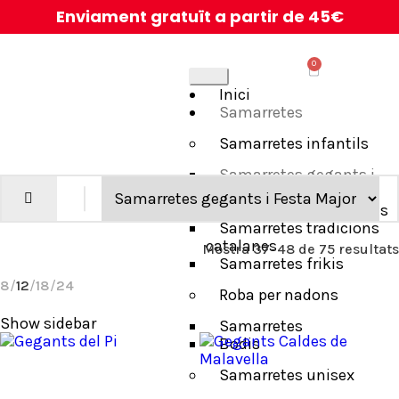
Enviament gratuït a partir de 45€
0
Inici
Samarretes
Samarretes infantils
Samarretes gegants i
Festa Major
Samarretes de cançons
Samarretes tradicions
catalanes
Mostra 37–48 de 75 resultats
Samarretes frikis
8
12
18
24
Roba per nadons
Show sidebar
Samarretes
Bodis
Samarretes unisex