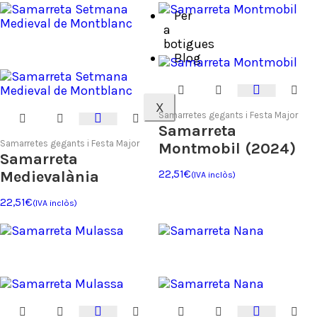
Per
a
botigues
Blog
X
Samarretes gegants i Festa Major
Samarreta
Samarretes gegants i Festa Major
Montmobil (2024)
Samarreta
Medievalània
22,51
€
(IVA inclòs)
22,51
€
(IVA inclòs)