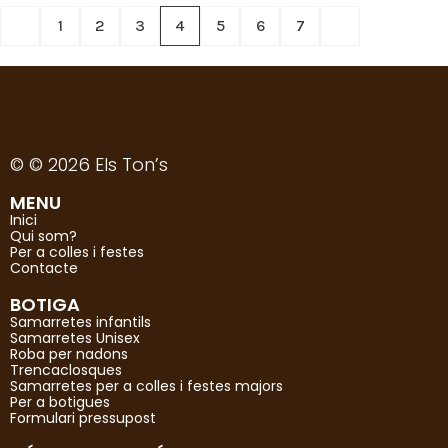
1
2
3
4
5
6
7
© © 2026 Els Ton’s
MENU
Inici
Qui som?
Per a colles i festes
Contacte
BOTIGA
Samarretes infantils
Samarretes Unisex
Roba per nadons
Trencaclosques
Samarretes per a colles i festes majors
Per a botigues
Formulari pressupost