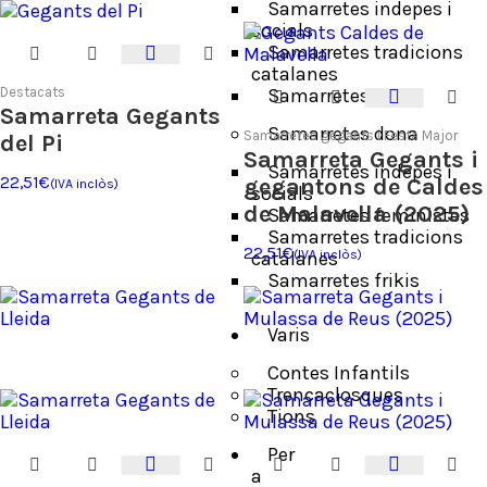
Samarretes indepes i
socials
Samarretes tradicions
catalanes
Destacats
Samarretes frikis
Samarreta Gegants
Samarretes dona
Samarretes gegants i Festa Major
del Pi
Samarreta Gegants i
Samarretes indepes i
22,51
€
gegantons de Caldes
(IVA inclòs)
socials
de Malavella (2025)
Samarretes feministes
Samarretes tradicions
22,51
€
(IVA inclòs)
catalanes
Samarretes frikis
Varis
Contes Infantils
Trencaclosques
Tions
Per
a