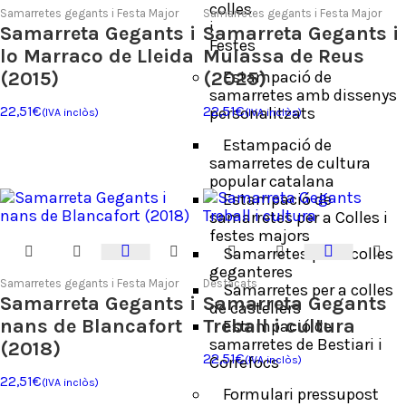
colles
Samarretes gegants i Festa Major
Samarretes gegants i Festa Major
i
Samarreta Gegants i
Samarreta Gegants i
Festes
lo Marraco de Lleida
Mulassa de Reus
(2015)
(2025)
Estampació de
samarretes amb dissenys
22,51
€
22,51
personalitzats
€
(IVA inclòs)
(IVA inclòs)
Estampació de
samarretes de cultura
popular catalana
Estampació de
samarretes per a Colles i
festes majors
Samarretes per a colles
geganteres
Samarretes gegants i Festa Major
Destacats
Samarretes per a colles
Samarreta Gegants i
Samarreta Gegants
de castellers
nans de Blancafort
Treball i cultura
Estampació de
samarretes de Bestiari i
(2018)
22,51
€
Correfocs
(IVA inclòs)
22,51
€
(IVA inclòs)
Formulari pressupost