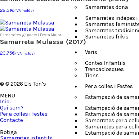
Samarretes dona
22,51
€
(IVA inclòs)
Samarretes indepes i 
Samarretes feminist
Samarretes tradicion
Samarretes gegants i Festa Major
Samarretes frikis
Samarreta Mulassa (2017)
Varis
23,75
€
(IVA inclòs)
Contes Infantils
Trencaclosques
Tions
© © 2026 Els Ton’s
Per a colles i Festes
MENU
Estampació de samarr
Inici
Qui som?
Estampació de samarr
Per a colles i festes
Estampació de samarre
Contacte
Samarretes per a col
Samarretes per a colle
Botiga
Estampació de samarre
Samarretes infantils