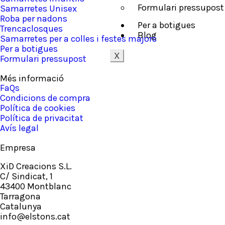
Formulari pressupost
Samarretes Unisex
Roba per nadons
Per a botigues
Trencaclosques
Blog
Samarretes per a colles i festes majors
Per a botigues
X
Formulari pressupost
Més informació
FaQs
Condicions de compra
Política de cookies
Política de privacitat
Avís legal
Empresa
XiD Creacions S.L.
C/ Sindicat, 1
43400 Montblanc
Tarragona
Catalunya
info@elstons.cat