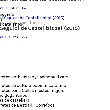
23,75
€
(IVA inclòs)
socials
es
Samarretes gegants i Festa Major
s catalanes
Seguici de Castellbisbal (2015)
22,51
€
(IVA inclòs)
etes amb dissenys personalitzats
etes de cultura popular catalana
tes per a Colles i festes majors
les geganteres
s de castellers
tes de Bestiari i Correfocs