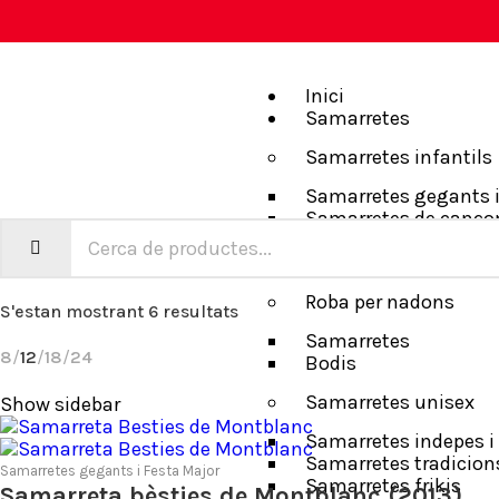
Inici
Samarretes
Samarretes infantils
Samarretes gegants i
Samarretes de canço
Samarretes tradicion
Samarretes frikis
Roba per nadons
S'estan mostrant 6 resultats
Samarretes
8
12
18
24
Bodis
Samarretes unisex
Show sidebar
Samarretes indepes i 
Samarretes tradicion
Samarretes gegants i Festa Major
Samarretes frikis
Samarreta bèsties de Montblanc (2013)