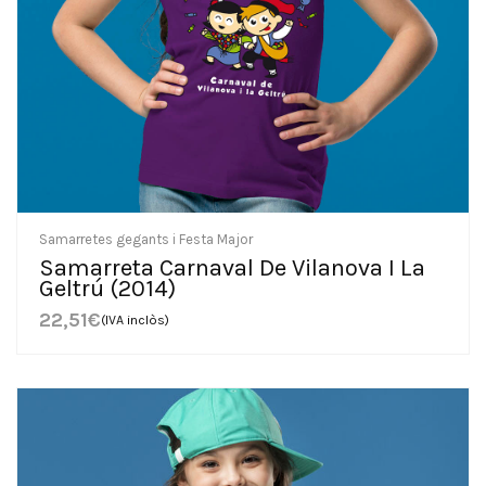
Samarretes gegants i Festa Major
Samarreta Carnaval De Vilanova I La
Geltrú (2014)
22,51
€
(IVA inclòs)