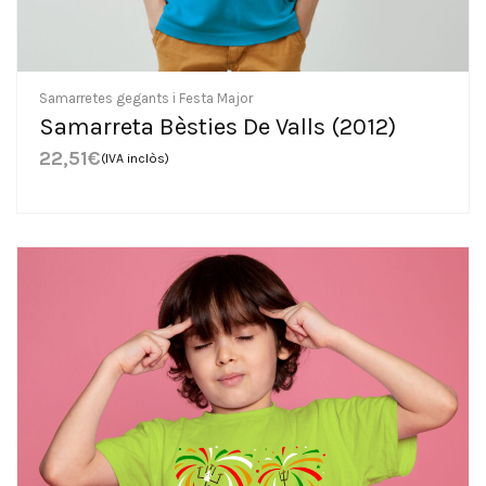
Samarretes gegants i Festa Major
Samarreta Bèsties De Valls (2012)
22,51
€
(IVA inclòs)