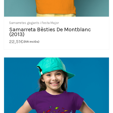
Samarretes gegants i Festa Major
Samarreta Bèsties De Montblanc
(2013)
22,51
€
(IVA inclòs)