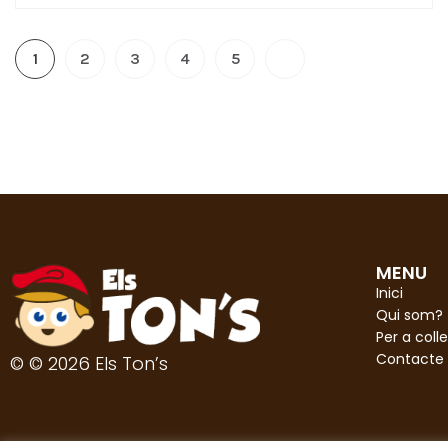
1
2
3
4
5
MENU
Inici
Qui som?
Per a colle
Contacte
© © 2026 Els Ton’s