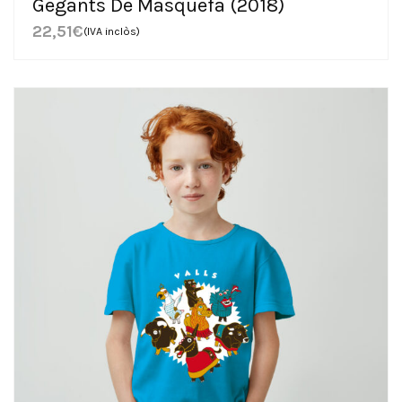
Gegants De Masquefa (2018)
22,51
€
(IVA inclòs)