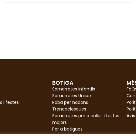
BOTIGA
MÉ
Samarretes infantils
FaQ
Samarretes Unisex
Con
s i festes
Roba per nadons
Polí
Trencaclosques
Polí
Samarretes per a colles i festes
Avís
majors
Per a botigues
Formulari pressupost