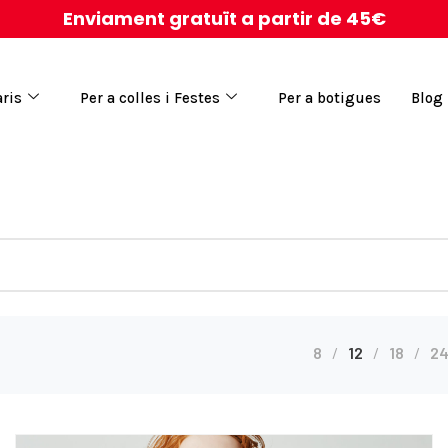
Enviament gratuït a partir de 45€
aris
Per a colles i Festes
Per a botigues
Blog
8
12
18
2