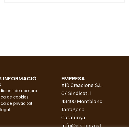
S INFORMACIÓ
EMPRESA
s
XiD Creacions S.L.
dicions de compra
C/ Sindicat, 1
tica de cookies
43400 Montblanc
tica de privacitat
Tarragona
 legal
Catalunya
info@elstons.cat