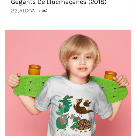
Gegants De Llucmaçanes (2018)
22,51
€
(IVA inclòs)