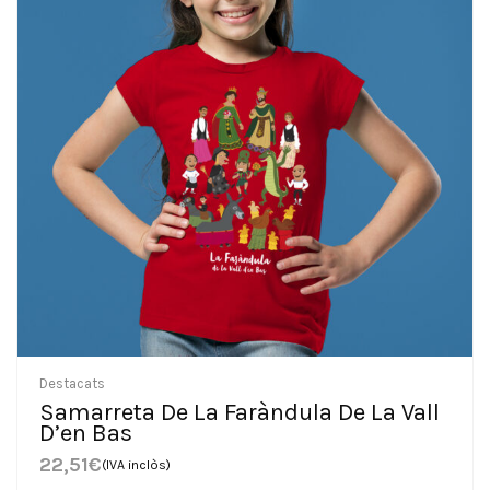
Destacats
Samarreta De La Faràndula De La Vall
D’en Bas
22,51
€
(IVA inclòs)