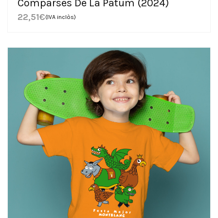
Comparses De La Patum (2024)
22,51
€
(IVA inclòs)