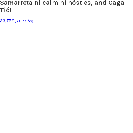
Samarreta ni calm ni hòsties, and Caga
Tió!
23,75
€
(IVA inclòs)