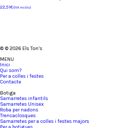
22,51
€
(IVA inclòs)
© © 2026 Els Ton’s
MENU
Inici
Qui som?
Per a colles i festes
Contacte
Botiga
Samarretes infantils
Samarretes Unisex
Roba per nadons
Trencaclosques
Samarretes per a colles i festes majors
Per a botigues