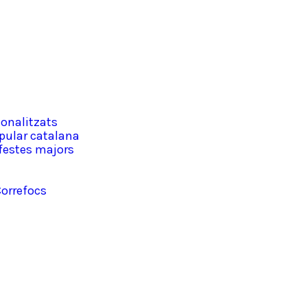
onalitzats
pular catalana
 festes majors
Correfocs