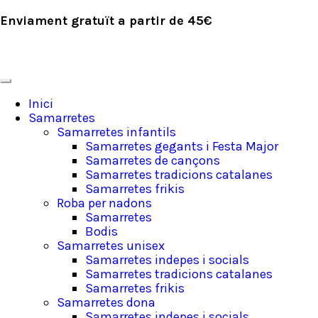
Enviament gratuït a partir de 45€
Inici
Samarretes
Samarretes infantils
Samarretes gegants i Festa Major
Samarretes de cançons
Samarretes tradicions catalanes
Samarretes frikis
Roba per nadons
Samarretes
Bodis
Samarretes unisex
Samarretes indepes i socials
Samarretes tradicions catalanes
Samarretes frikis
Samarretes dona
Samarretes indepes i socials