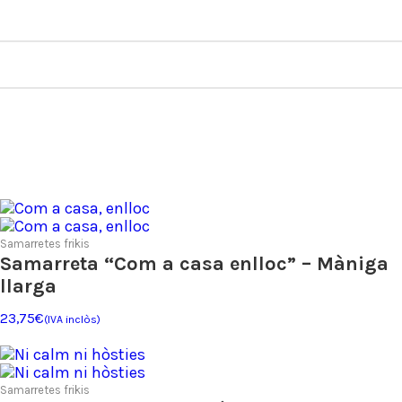
Samarretes frikis
Samarreta “Com a casa enlloc” – Màniga
llarga
23,75
€
(IVA inclòs)
Samarretes frikis