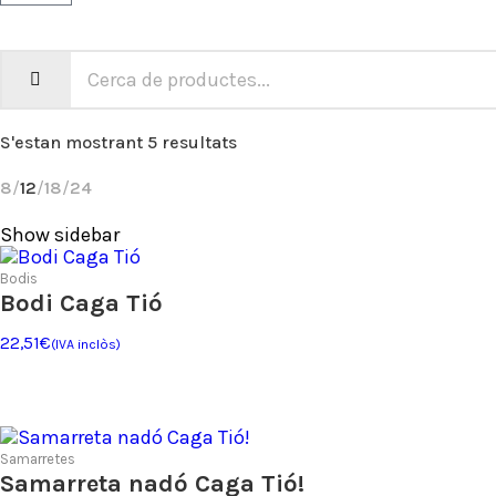
S'estan mostrant 5 resultats
8
12
18
24
Show sidebar
Bodis
Bodi Caga Tió
22,51
€
(IVA inclòs)
Samarretes
Samarreta nadó Caga Tió!