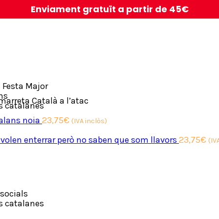
Enviament gratuït a partir de 45€
 Festa Major
ns
arreta Català a l’atac
s catalanes
alans noia
23,75
€
(IVA inclòs)
 volen enterrar però no saben que som llavors
23,75
€
(IV
socials
s catalanes