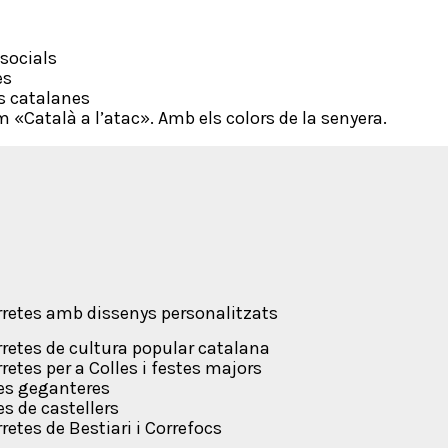
socials
es
s catalanes
«Català a l’atac». Amb els colors de la senyera.
etes amb dissenys personalitzats
etes de cultura popular catalana
tes per a Colles i festes majors
les geganteres
s de castellers
tes de Bestiari i Correfocs