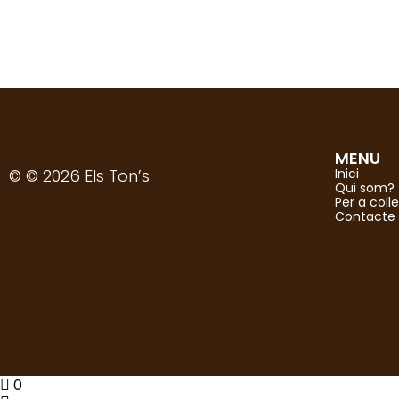
Selecciona opcions
Samarreta unisex La meva llengua no e
23,75
€
(IVA inclòs)
MENU
© © 2026 Els Ton’s
Inici
Qui som?
Per a colle
Contacte
0