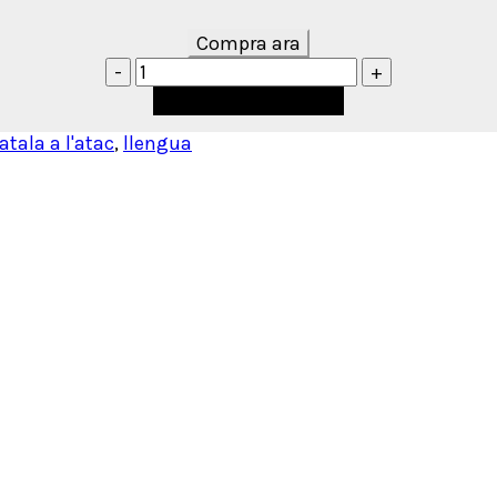
Compra ara
Afegeix a la cistella
atala a l'atac
,
llengua