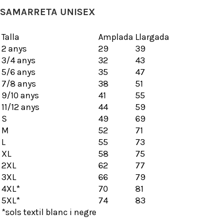
SAMARRETA UNISEX
Talla
Amplada
Llargada
2 anys
29
39
3/4 anys
32
43
5/6 anys
35
47
7/8 anys
38
51
9/10 anys
41
55
11/12 anys
44
59
S
49
69
M
52
71
L
55
73
XL
58
75
2XL
62
77
3XL
66
79
4XL*
70
81
5XL*
74
83
*sols textil blanc i negre