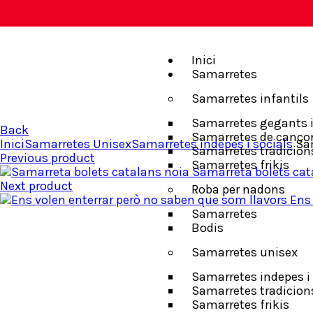
Inici
Samarretes
Samarretes infantils
Samarretes gegants i
Back
Samarretes de canço
Inici
Samarretes Unisex
Samarretes indepes i socials
Sam
Samarretes tradicion
Previous product
Samarretes frikis
Samarreta bolets cat
Next product
Roba per nadons
Ens
Samarretes
Bodis
Samarretes unisex
Samarretes indepes i 
Samarretes tradicion
Samarretes frikis