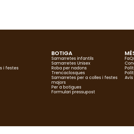
s toca!
BOTIGA
MÉ
Samarretes infantils
FaQ
Samarretes Unisex
Con
s i festes
Roba per nadons
Polí
Trencaclosques
Polí
Samarretes per a colles i festes
Avís
majors
Per a botigues
Formulari pressupost