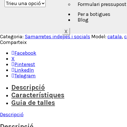
Formulari pressupost
Per a botigues
Blog
X
Categoria:
Samarretes indepes i socials
Model:
catala
,
c
Comparteix
Facebook
X
Pinterest
LinkedIn
Telegram
Descripció
Característiques
Guia de talles
Descripció
Descripció