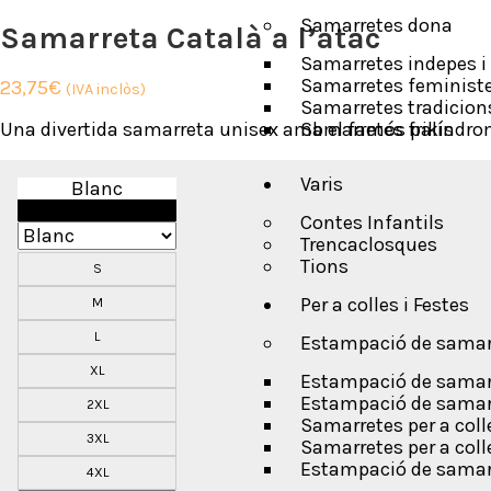
Samarretes dona
Samarreta Català a l’atac
Samarretes indepes i 
Samarretes feminist
23,75
€
(IVA inclòs)
Samarretes tradicion
Una divertida samarreta unisex amb el famós palíndrom 
Samarretes frikis
Varis
Blanc
Negre
Contes Infantils
Trencaclosques
Tions
S
Per a colles i Festes
M
L
Estampació de samarr
XL
Estampació de samarr
Estampació de samarre
2XL
Samarretes per a col
3XL
Samarretes per a colle
Estampació de samarre
4XL