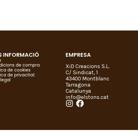
S INFORMACIÓ
EMPRESA
s
dicions de compra
XiD Creacions S.L.
tica de cookies
C/ Sindicat, 1
tica de privacitat
43400 Montblanc
 legal
Tarragona
Catalunya
info@elstons.cat