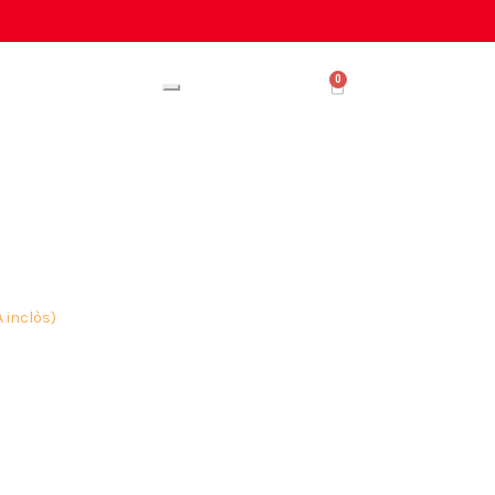
0
A inclòs)