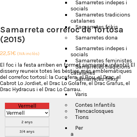
Samarretes indepes i
socials
Samarretes tradicions
catalanes
Samarretes frikis
Samarreta correfoc de Tortosa
(2015)
Samarretes dona
Samarretes indepes i
22,51
€
(IVA inclòs)
socials
Samarretes feministes
El foc i la festa arriben en format samarreta infantil! El
Samarretes tradicions
disseny reuneix totes les bèsties més emblemàtiques
catalanes
del correfoc tortosí: la Cucafera, el Bou, el Drac, el
Samarretes frikis
Cabrot Lo Jordiet, el Drac Lo Golafre, el Drac Grafus, el
Drac Hydracus i el Drac Lo Carrau.
Varis
Contes Infantils
Vermell
Trencaclosques
Tions
2 anys
Per
3/4 anys
a