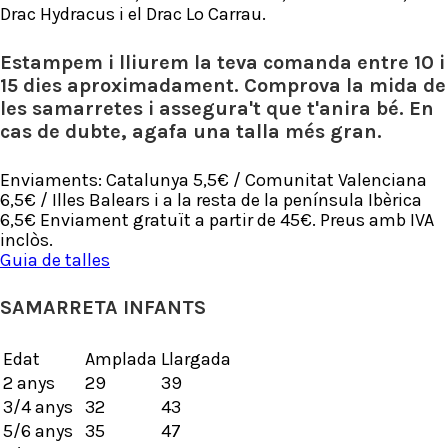
Drac Hydracus i el Drac Lo Carrau.
Estampem i lliurem la teva comanda entre 10 i
15 dies aproximadament. Comprova la mida de
les samarretes i assegura't que t'anira bé. En
cas de dubte, agafa una talla més gran.
Enviaments: Catalunya 5,5€ / Comunitat Valenciana
6,5€ / Illes Balears i a la resta de la península Ibèrica
6,5€ Enviament gratuït a partir de 45€. Preus amb IVA
inclòs.
Guia de talles
SAMARRETA INFANTS
Edat
Amplada
Llargada
2 anys
29
39
3/4 anys
32
43
5/6 anys
35
47