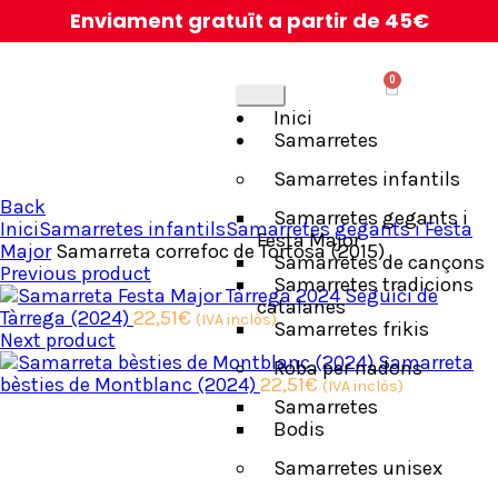
Enviament gratuït a partir de 45€
0
Inici
Samarretes
Samarretes infantils
Back
Samarretes gegants i
Inici
Samarretes infantils
Samarretes gegants i Festa
Festa Major
Major
Samarreta correfoc de Tortosa (2015)
Samarretes de cançons
Previous product
Samarretes tradicions
Seguici de
catalanes
Tàrrega (2024)
22,51
€
(IVA inclòs)
Samarretes frikis
Next product
Samarreta
Roba per nadons
bèsties de Montblanc (2024)
22,51
€
(IVA inclòs)
Samarretes
Bodis
Samarretes unisex