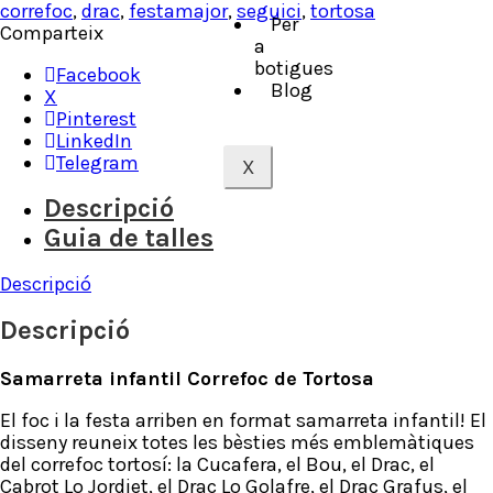
correfoc
,
drac
,
festamajor
,
seguici
,
tortosa
Per
Comparteix
a
botigues
Facebook
Blog
X
Pinterest
LinkedIn
Telegram
X
Descripció
Guia de talles
Descripció
Descripció
Samarreta infantil Correfoc de Tortosa
El foc i la festa arriben en format samarreta infantil! El
disseny reuneix totes les bèsties més emblemàtiques
del correfoc tortosí: la Cucafera, el Bou, el Drac, el
Cabrot Lo Jordiet, el Drac Lo Golafre, el Drac Grafus, el