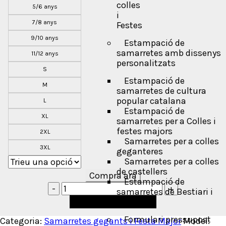
colles
5/6 anys
i
7/8 anys
Festes
9/10 anys
Estampació de
samarretes amb dissenys
11/12 anys
personalitzats
S
Estampació de
M
samarretes de cultura
popular catalana
L
Estampació de
XL
samarretes per a Colles i
festes majors
2XL
Samarretes per a colles
3XL
geganteres
Samarretes per a colles
de castellers
Compra ara
Estampació de
samarretes de Bestiari i
Afegeix a la cistella
Correfocs
Formulari pressupost
Categoria:
Samarretes gegants i Festa Major
Model: