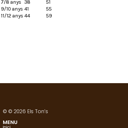
7/8 anys
38
51
9/10 anys
41
55
11/12 anys
44
59
Selecciona opcions
Samarreta correfoc de Montblanc
(2025)
22,51
€
(IVA inclòs)
© © 2026 Els Ton’s
MENU
Inici