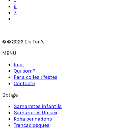
5
producte
6
7
© © 2026 Els Ton’s
MENU
Inici
Qui som?
Per a colles i festes
Contacte
Botiga
Samarretes infantils
Samarretes Unisex
Roba per nadons
Trencaclosques