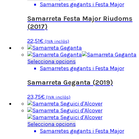
pàgina
producte
Samarretes gegants i Festa Major
del
té
producte
diverses
Samarreta Festa Major Riudoms
variants.
(2017)
Les
opcions
22,51
€
(IVA inclòs)
es
poden
triar
Aquest
Selecciona opcions
a
producte
Samarretes gegants i Festa Major
la
té
pàgina
diverses
Samarreta Geganta (2019)
del
variants.
producte
Les
23,75
€
(IVA inclòs)
opcions
es
poden
triar
Aquest
Selecciona opcions
a
producte
Samarretes gegants i Festa Major
la
té