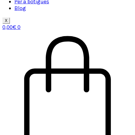
Per a botigues
Blog
X
0,00
€
0