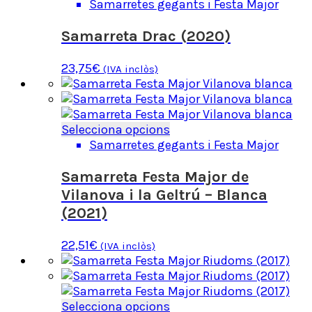
producte
Samarretes gegants i Festa Major
la
té
pàgina
diverses
Samarreta Drac (2020)
del
variants.
producte
Les
23,75
€
(IVA inclòs)
opcions
es
poden
triar
Aquest
Selecciona opcions
a
producte
Samarretes gegants i Festa Major
la
té
pàgina
diverses
Samarreta Festa Major de
del
variants.
Vilanova i la Geltrú – Blanca
producte
Les
(2021)
opcions
es
22,51
€
(IVA inclòs)
poden
triar
a
la
Aquest
Selecciona opcions