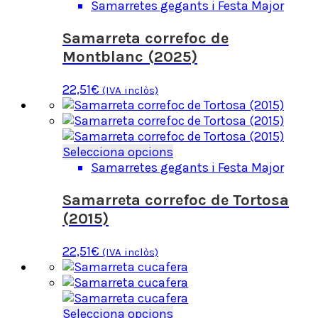
producte
Samarretes gegants i Festa Major
té
diverses
Samarreta correfoc de
variants.
Montblanc (2025)
Les
opcions
22,51
€
(IVA inclòs)
es
poden
triar
a
Aquest
Selecciona opcions
la
producte
Samarretes gegants i Festa Major
pàgina
té
del
diverses
Samarreta correfoc de Tortosa
producte
variants.
(2015)
Les
opcions
22,51
€
(IVA inclòs)
es
poden
triar
a
Aquest
Selecciona opcions