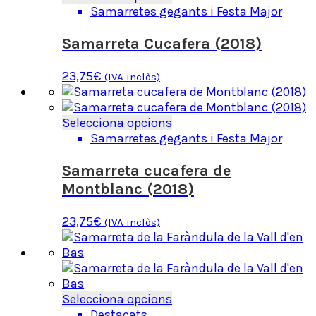
la
producte
Samarretes gegants i Festa Major
pàgina
té
del
diverses
Samarreta Cucafera (2018)
producte
variants.
Les
23,75
€
(IVA inclòs)
opcions
es
poden
Aquest
Selecciona opcions
triar
producte
Samarretes gegants i Festa Major
a
té
la
diverses
Samarreta cucafera de
pàgina
variants.
Montblanc (2018)
del
Les
producte
opcions
23,75
€
(IVA inclòs)
es
poden
triar
a
la
Aquest
Selecciona opcions
pàgina
producte
Destacats