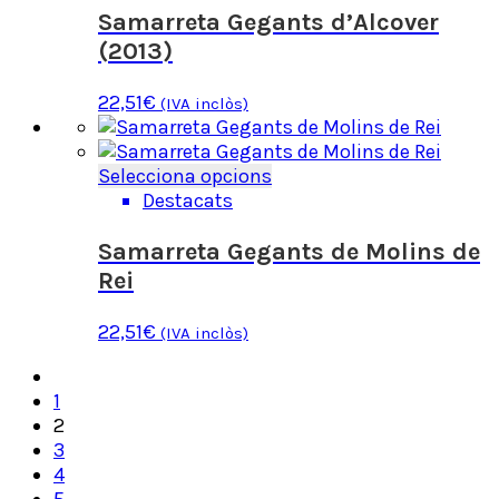
pàgina
diverses
Samarreta Gegants d’Alcover
del
variants.
(2013)
producte
Les
opcions
22,51
€
(IVA inclòs)
es
poden
triar
Aquest
Selecciona opcions
a
producte
Destacats
la
té
pàgina
diverses
Samarreta Gegants de Molins de
del
variants.
Rei
producte
Les
opcions
22,51
€
(IVA inclòs)
es
poden
triar
1
a
2
la
3
pàgina
4
del