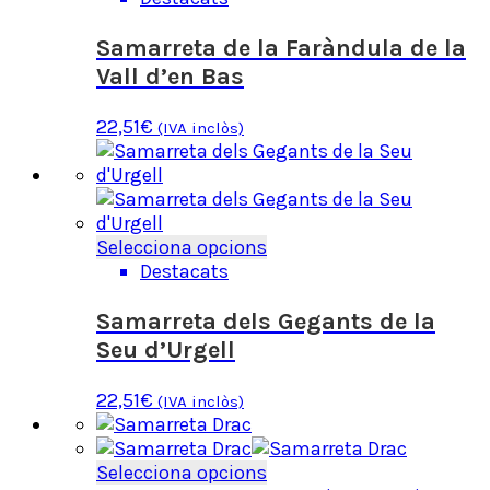
del
té
producte
diverses
Samarreta de la Faràndula de la
variants.
Vall d’en Bas
Les
opcions
22,51
€
(IVA inclòs)
es
poden
triar
a
la
Aquest
Selecciona opcions
pàgina
producte
Destacats
del
té
producte
diverses
Samarreta dels Gegants de la
variants.
Seu d’Urgell
Les
opcions
22,51
€
(IVA inclòs)
es
poden
triar
Aquest
Selecciona opcions
a