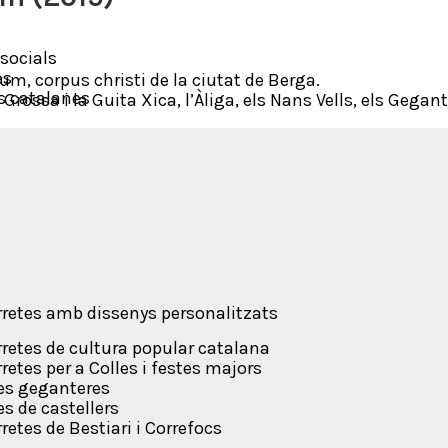
socials
es
um, corpus christi de la ciutat de Berga.
s catalanes
a Grossa i la Guita Xica, l’Àliga, els Nans Vells, els Gega
etes amb dissenys personalitzats
etes de cultura popular catalana
tes per a Colles i festes majors
les geganteres
s de castellers
tes de Bestiari i Correfocs