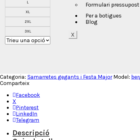
L
Formulari pressupost
XL
Per a botigues
Blog
2XL
3XL
X
Categoria:
Samarretes gegants i Festa Major
Model:
ber
Comparteix
Facebook
X
Pinterest
LinkedIn
Telegram
Descripció