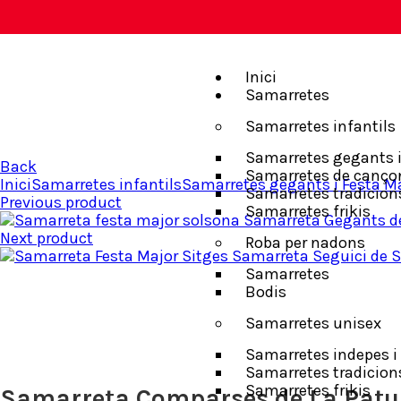
Inici
Samarretes
Samarretes infantils
Samarretes gegants i
Back
Samarretes de canço
Inici
Samarretes infantils
Samarretes gegants i Festa M
Samarretes tradicion
Previous product
Samarretes frikis
Samarreta Gegants d
Next product
Roba per nadons
Samarreta Seguici de S
Samarretes
Bodis
Samarretes unisex
Samarretes indepes i 
Samarretes tradicion
Samarretes frikis
Samarreta Comparses de La Patu