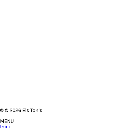
Selecciona opcions
Samarreta Gegants de Molins de Rei
22,51
€
(IVA inclòs)
Selecciona opcions
Samarreta Gegants Treball i cultura
22,51
€
(IVA inclòs)
Afegeix a la cistella
Trencaclosques Patum de Berga
12,10
€
(IVA inclòs)
© © 2026 Els Ton’s
MENU
Inici