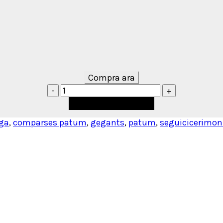
Compra ara
Afegeix a la cistella
ga
,
comparses patum
,
gegants
,
patum
,
seguicicerimon