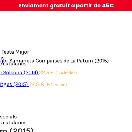
Enviament gratuït a partir de 45€
 Festa Major
ns
ajor
Samarreta Comparses de La Patum (2015)
s catalanes
e Solsona (2014)
22,51
€
(IVA inclòs)
itges (2015)
22,51
€
(IVA inclòs)
socials
s catalanes
m (2015)