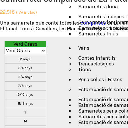
Samarretes dona
22,51
€
(IVA inclòs)
Samarretes indepes i 
Samarretes feminist
Una samarreta que conté totes les
comparses
de La Pat
Samarretes tradicion
El Tabal, Turcs i Cavallers, les Maces, els Àngels, la Guit
Samarretes frikis
Verd Grass
Varis
Contes Infantils
2 anys
Trencaclosques
3/4 anys
Tions
5/6 anys
Per a colles i Festes
7/8 anys
Estampació de samarr
9/10 anys
Estampació de samarr
11/12 anys
Estampació de samarre
Samarretes per a col
S
Samarretes per a colle
M
Estampació de samarre