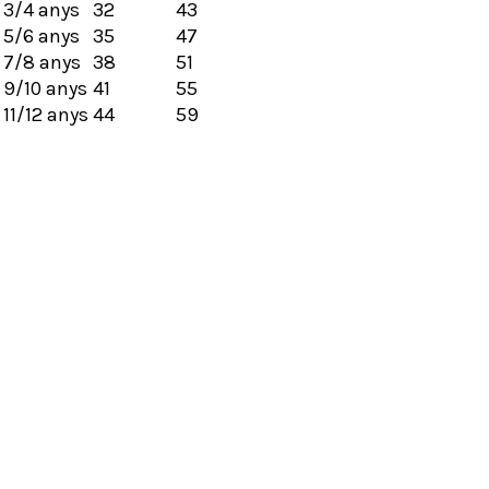
3/4 anys
32
43
5/6 anys
35
47
7/8 anys
38
51
9/10 anys
41
55
11/12 anys
44
59
Selecciona opcions
Comparses de La Patum (2024)
22,51
€
(IVA inclòs)
Selecciona opcions
Samarreta Festa Major de Vilanova i la 
22,51
€
(IVA inclòs)