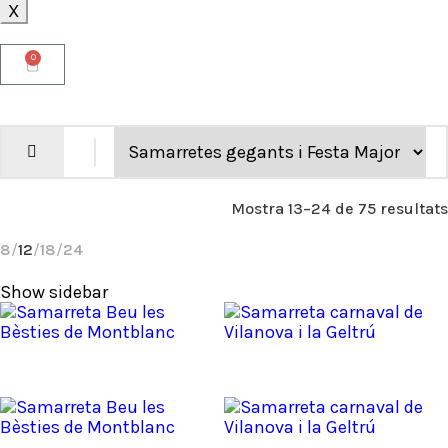
X
0
Mostra 13–24 de 75 resultats
8
12
18
24
Show sidebar