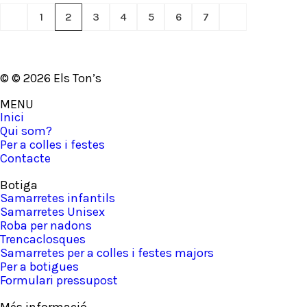
1
2
3
4
5
6
7
© © 2026 Els Ton’s
MENU
Inici
Qui som?
Per a colles i festes
Contacte
Botiga
Samarretes infantils
Samarretes Unisex
Roba per nadons
Trencaclosques
Samarretes per a colles i festes majors
Per a botigues
Formulari pressupost